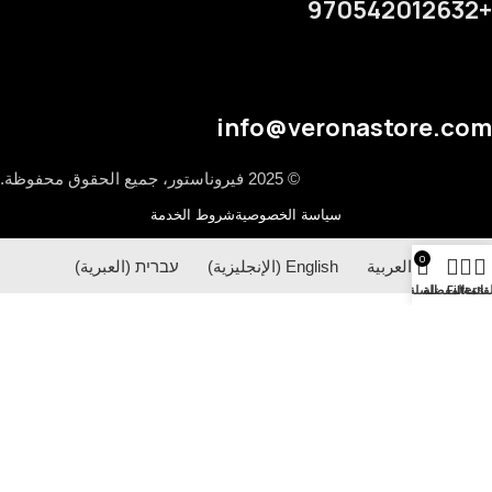
+970542012632
info@veronastore.com
© 2025 فيروناستور، جميع الحقوق محفوظة.
سياسة الخصوصية
شروط الخدمة
0
العربية
English
(
الإنجليزية
)
עברית
(
العبرية
)
لقائمة
Filters
المفضلة
السلة
اختر الفئة