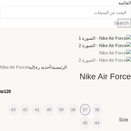
القائمة
Search
الرئيسية
أحذية رجالية
Nike Air Force
Nike Air Force
₪
120
43
42
41
40
39
38
37
36
Size
45
44