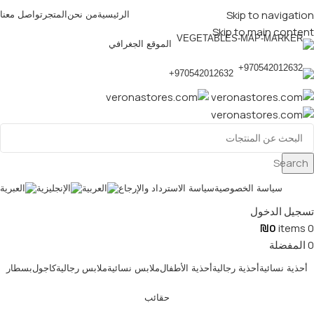
Skip to navigation
الرئيسية
من نحن
المتجر
تواصل معنا
Skip to main content
الموقع الجغرافي
970542012632+
Search
سياسة الخصوصية
سياسة الاسترداد والإرجاع
تسجيل الدخول
₪
0
items
0
0
المفضلة
أحذية نسائية
أحذية رجالية
أحذية الأطفال
ملابس نسائية
ملابس رجالية
كاجول
بسطار
حقائب