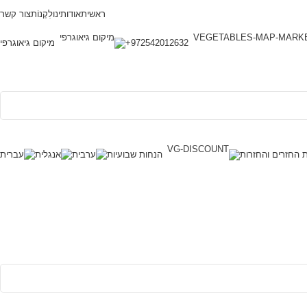
ראשית
אודותינו
לִקְנוֹת
צור קשר
972542012632+
מיקום גיאוגרפי
ת החזרים והחזרות
הנחות שבועיות