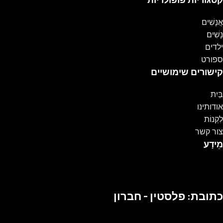
אֲנָשִׁים
נָשִׁים
ילדים
ספורט
קישורים שימושיים
בַּיִת
אודותינו
לִקְנוֹת
צור קשר
מֵידָע
כתובת: פלסטין - חברון