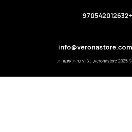
+970542012632
info@veronastore.com
© 2025 veronastore, כל הזכויות שמורות.
תפריט
Filters
0
המועדפים
0
items
עגלה
בחר קטגוריה
Search