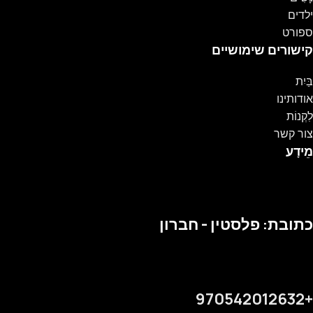
ילדים
ספורט
קישורים שימושיים
בַּיִת
אודותינו
לִקְנוֹת
צור קשר
מֵידָע
כתובת: פלסטין - חברון
+970542012632