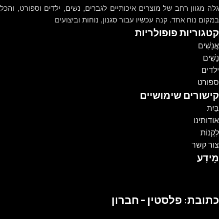
גלה מגוון רחב של מוצרים איכותיים לגברים, נשים, ילדים וספורט, והכל
במקום נוח אחד. קנה עכשיו עבור סגנון, נוחות וביצועים
קטגוריות פופולריות
אֲנָשִׁים
נָשִׁים
ילדים
ספורט
קישורים שימושיים
בַּיִת
אודותינו
לִקְנוֹת
צור קשר
מֵידָע
כתובת: פלסטין - חברון