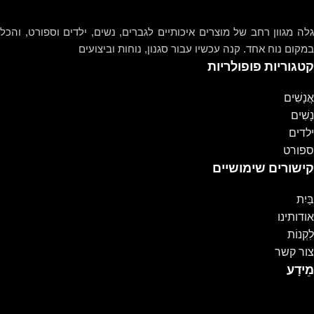
גלה מגוון רחב של מוצרים איכותיים לגברים, נשים, ילדים וספורט, והכל
במקום נוח אחד. קנה עכשיו עבור סגנון, נוחות וביצועים
קטגוריות פופולריות
אֲנָשִׁים
נָשִׁים
ילדים
ספורט
קישורים שימושיים
בַּיִת
אודותינו
לִקְנוֹת
צור קשר
מֵידָע