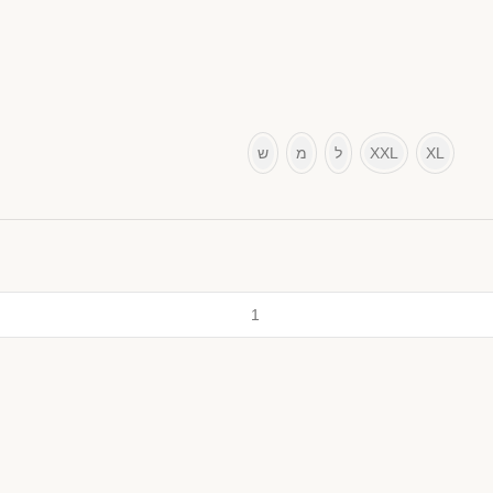
XL
XXL
ל
מ
ש