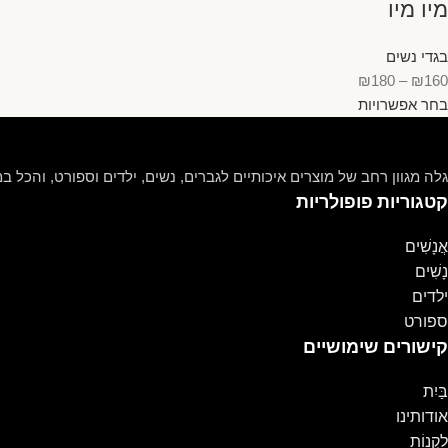
מיו מיו
בגדי נשים
₪
180
–
₪
160
בחר אפשרויות
גלה מגוון רחב של מוצרים איכותיים לגברים, נשים, ילדים וספורט, והכל במ
קטגוריות פופולריות
אֲנָשִׁים
נָשִׁים
ילדים
ספורט
קישורים שימושיים
בַּיִת
אודותינו
לִקְנוֹת