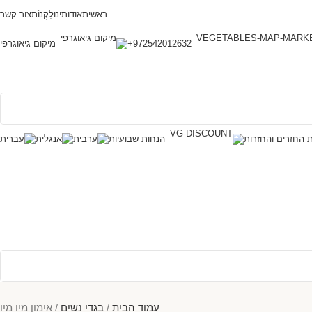
ראשית
אודותינו
לִקְנוֹת
צור קשר
972542012632+
מיקום גיאוגרפי
ת החזרים והחזרות
הנחות שבועיות
עמוד הבית
בגדי נשים
אימון מיו מיו