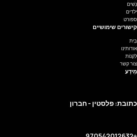
נָשִׁים
ילדים
ספורט
קישורים שימושיים
בַּיִת
אודותינו
לִקְנוֹת
צור קשר
מֵידָע
כתובת: פלסטין - חברון
+970542012632