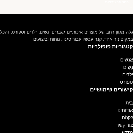
בחר אפשרויות
גלה מגוון רחב של מוצרים איכותיים לגברים, נשים, ילדים וספורט, והכל
במקום נוח אחד. קנה עכשיו עבור סגנון, נוחות וביצועים
קטגוריות פופולריות
אֲנָשִׁים
נָשִׁים
ילדים
ספורט
קישורים שימושיים
בַּיִת
אודותינו
לִקְנוֹת
צור קשר
מֵידָע