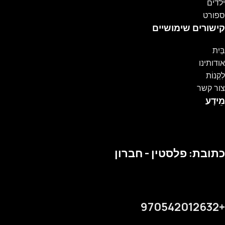
ילדים
ספורט
קישורים שימושיים
בַּיִת
אודותינו
לִקְנוֹת
צור קשר
מֵידָע
כתובת: פלסטין - חברון
+970542012632