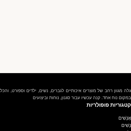
גלה מגוון רחב של מוצרים איכותיים לגברים, נשים, ילדים וספורט, והכל
במקום נוח אחד. קנה עכשיו עבור סגנון, נוחות וביצועים
קטגוריות פופולריות
אֲנָשִׁים
נָשִׁים