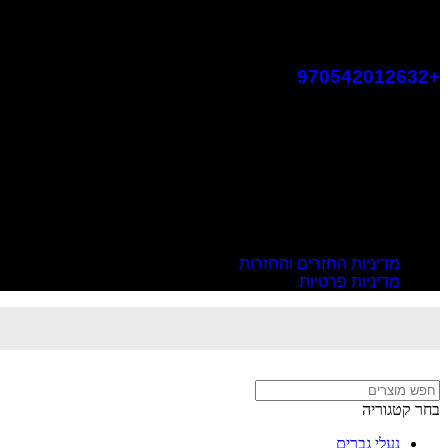
+970542012632
info@veronastore.com
© 2025 veronastore, כל הזכויות שמורות.
מדיניות החזרים והחזרות
מדיניות פרטיות
בחר קטגוריה
נעלי גברים