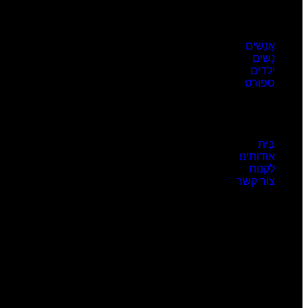
קטגוריות פופולריות
אֲנָשִׁים
נָשִׁים
ילדים
ספורט
קישורים שימושיים
בַּיִת
אודותינו
לִקְנוֹת
צור קשר
מֵידָע
כתובת: פלסטין - חברון