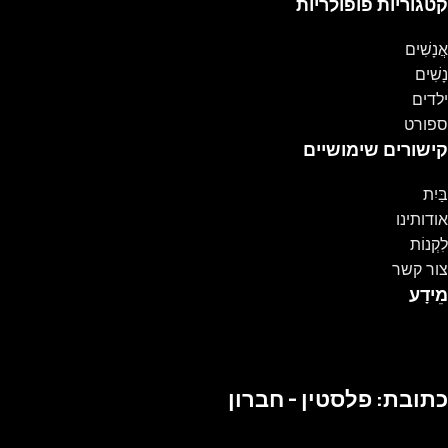
קטגוריות פופולריות
אֲנָשִׁים
נָשִׁים
ילדים
ספורט
קישורים שימושיים
בַּיִת
אודותינו
לִקְנוֹת
צור קשר
מֵידָע
כתובת: פלסטין - חברון