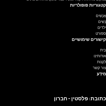
קטגוריות פופולריות
אֲנָשִׁים
נָשִׁים
ילדים
ספורט
קישורים שימושיים
בַּיִת
אודותינו
לִקְנוֹת
צור קשר
מֵידָע
כתובת: פלסטין - חברון