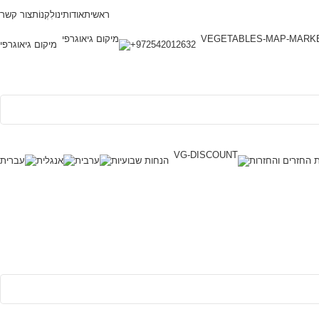
ראשית
אודותינו
לִקְנוֹת
צור קשר
972542012632+
מיקום גיאוגרפי
ת החזרים והחזרות
הנחות שבועיות