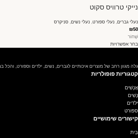
נייקי טרוויס סקוט
נעלי גברים
,
נעלי ספורט
,
נעלי נשים
,
סניקרס
₪
50
שָׁחוֹר
בחר אפשרויות
גלה מגוון רחב של מוצרים איכותיים לגברים, נשים, ילדים וספורט, והכל במ
קטגוריות פופולריות
אֲנָשִׁים
נָשִׁים
ילדים
ספורט
קישורים שימושיים
בַּיִת