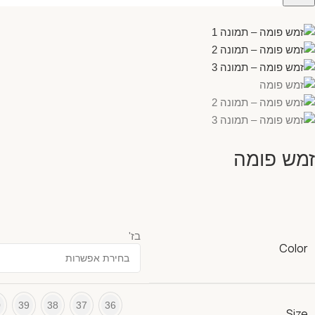
זמש פומה
בז'
Color
0
39
38
37
36
Size