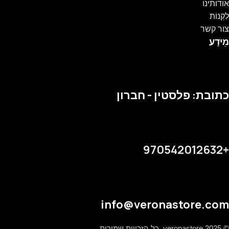
אודותינו
לִקְנוֹת
צור קשר
מֵידָע
כתובת: פלסטין - חברון
+970542012632
info@veronastore.com
© 2025 veronastore, כל הזכויות שמורות.