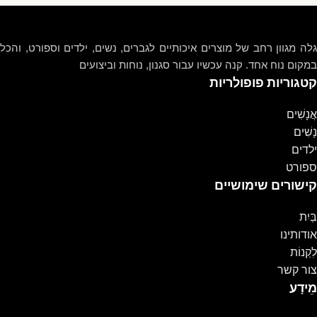
גלה מגוון רחב של מוצרים איכותיים לגברים, נשים, ילדים וספורט, והכל
במקום נוח אחד. קנה עכשיו עבור סגנון, נוחות וביצועים
קטגוריות פופולריות
אֲנָשִׁים
נָשִׁים
ילדים
ספורט
קישורים שימושיים
בַּיִת
אודותינו
לִקְנוֹת
צור קשר
מֵידָע