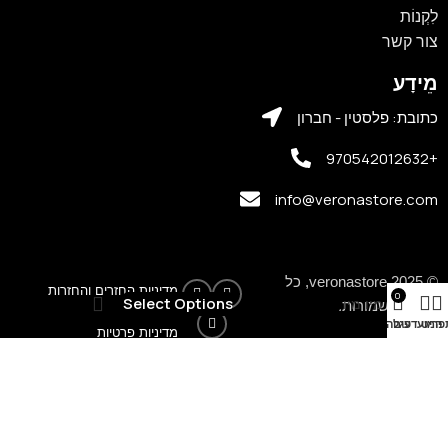
לִקְנוֹת
צור קשר
מֵידָע
כתובת: פלסטין - חברון
+970542012632
info@veronastore.com
© 2025 veronastore, כל
מדיניות החזרים והחזרות
0
₪
180
–
₪
160
Select Options
מיו מיו
הזכויות שמורות.
פריט
המועדפים
עגלה
מדיניות פרטיות