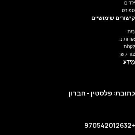
ילדים
ספורט
קישורים שימושיים
בַּיִת
אודותינו
לִקְנוֹת
צור קשר
מֵידָע
כתובת: פלסטין - חברון
+970542012632