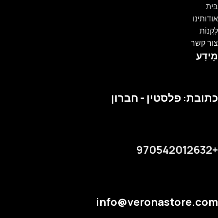
בַּיִת
אודותינו
לִקְנוֹת
צור קשר
מֵידָע
כתובת: פלסטין - חברון
+970542012632
info@veronastore.com