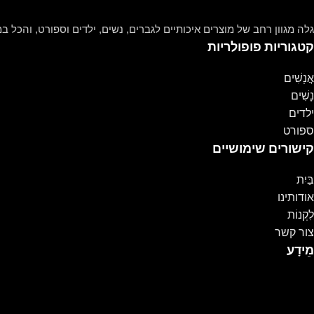
גלה מגוון רחב של מוצרים איכותיים לגברים, נשים, ילדים וספורט, והכל במ
קטגוריות פופולריות
אֲנָשִׁים
נָשִׁים
ילדים
ספורט
קישורים שימושיים
בַּיִת
אודותינו
לִקְנוֹת
צור קשר
מֵידָע