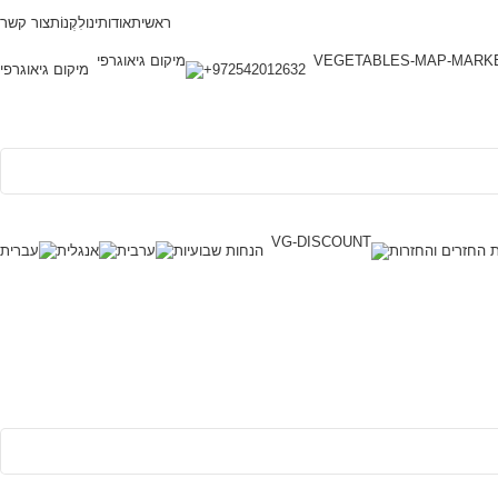
ראשית
אודותינו
לִקְנוֹת
צור קשר
972542012632+
מיקום גיאוגרפי
ת החזרים והחזרות
הנחות שבועיות