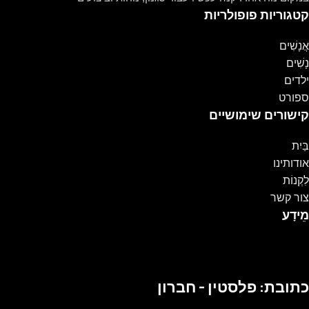
קטגוריות פופולריות
אֲנָשִׁים
נָשִׁים
ילדים
ספורט
קישורים שימושיים
בַּיִת
אודותינו
לִקְנוֹת
צור קשר
מֵידָע
כתובת: פלסטין - חברון