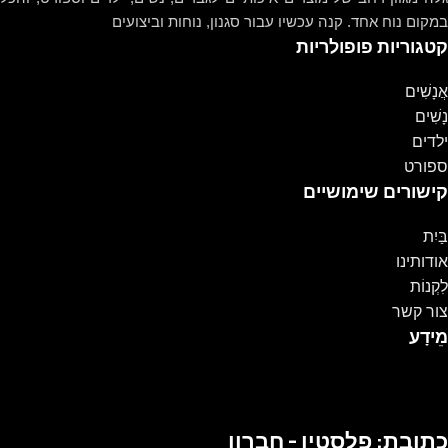
במקום נוח אחד. קנה עכשיו עבור סגנון, נוחות וביצועים
קטגוריות פופולריות
אֲנָשִׁים
נָשִׁים
ילדים
ספורט
קישורים שימושיים
בַּיִת
אודותינו
לִקְנוֹת
צור קשר
מֵידָע
כתובת: פלסטין - חברון