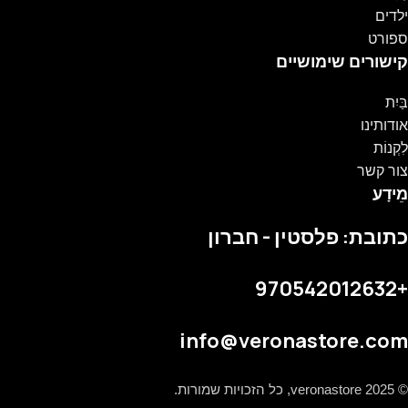
ילדים
ספורט
קישורים שימושיים
בַּיִת
אודותינו
לִקְנוֹת
צור קשר
מֵידָע
כתובת: פלסטין - חברון
+970542012632
info@veronastore.com
© 2025 veronastore, כל הזכויות שמורות.