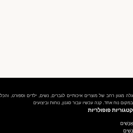
גלה מגוון רחב של מוצרים איכותיים לגברים, נשים, ילדים וספורט, והכל
במקום נוח אחד. קנה עכשיו עבור סגנון, נוחות וביצועים
קטגוריות פופולריות
אֲנָשִׁים
נָשִׁים