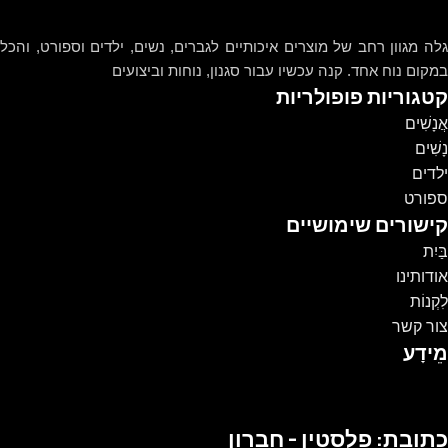
גלה מגוון רחב של מוצרים איכותיים לגברים, נשים, ילדים וספורט, והכל
במקום נוח אחד. קנה עכשיו עבור סגנון, נוחות וביצועים
קטגוריות פופולריות
אֲנָשִׁים
נָשִׁים
ילדים
ספורט
קישורים שימושיים
בַּיִת
אודותינו
לִקְנוֹת
צור קשר
מֵידָע
כתובת: פלסטין - חברון