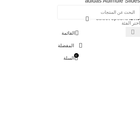
adidas Adimule Slides
Select options
₪
110
اختر الفئة
القائمة
المفضلة
0
السلة