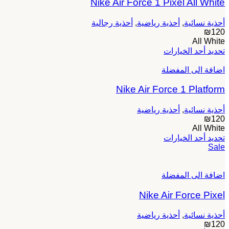
Nike Air Force 1 Pixel All White
لهذا
المنتج.
يمكن
أحذية نسائية
,
أحذية رياضية
,
أحذية رجالية
اختيار
₪
120
All White
الخيارات
هناك
تحديد أحد الخيارات
على
العديد
صفحة
اضافة الى المفضلة
من
المنتج
الأشكال
Nike Air Force 1 Platform
المختلفة
لهذا
المنتج.
أحذية نسائية
,
أحذية رياضية
يمكن
₪
120
اختيار
All White
هناك
الخيارات
تحديد أحد الخيارات
Sale
العديد
على
من
صفحة
الأشكال
المنتج
اضافة الى المفضلة
المختلفة
لهذا
Nike Air Force Pixel
المنتج.
يمكن
اختيار
أحذية نسائية
,
أحذية رياضية
₪
120
الخيارات