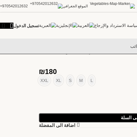
الموقع الجغرافي
970542012632+
تسجيل الدخول
اسة الاسترداد والإرجاع
ئب
الرئيسية
ملابس نسائية
Gucci
₪
180
XXL
XL
S
M
L
ى السلة
اضافة الى المفضلة