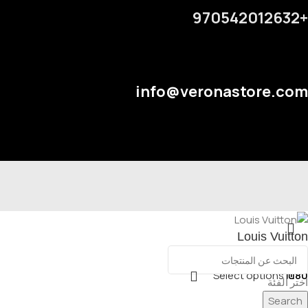
+970542012632
info@veronastore.com
Louis Vuitton
Select options
₪
80
اختر الفئة
Search
القائمة