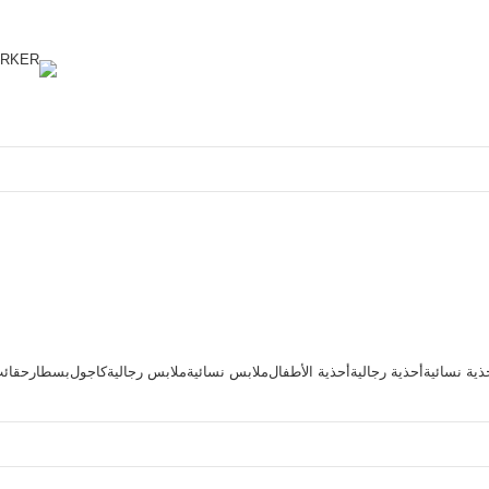
ذية نسائية
أحذية رجالية
أحذية الأطفال
ملابس نسائية
ملابس رجالية
كاجول
بسطار
حقائ