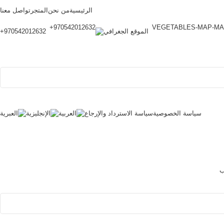
الرئيسية
من نحن
المتجر
تواصل معنا
الموقع الجغرافي
970542012632+
سياسة الخصوصية
سياسة الاسترداد والإرجاع
ب