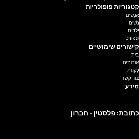
קטגוריות פופולריות
אֲנָשִׁים
נָשִׁים
ילדים
ספורט
קישורים שימושיים
בַּיִת
אודותינו
לִקְנוֹת
צור קשר
מֵידָע
כתובת: פלסטין - חברון