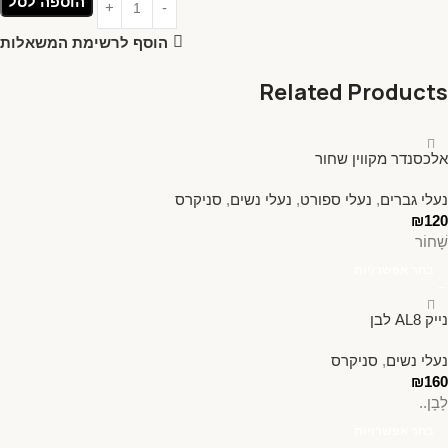
הוספה לסל
הוסף לרשימת המשאלות
Related Products
אלכסנדר מקווין שחור
נעלי גברים
,
נעלי ספורט
,
נעלי נשים
,
סניקרס
₪
120
שָׁחוֹר
בחר אפשרויות
נייק AL8 לבן
נעלי נשים
,
סניקרס
₪
160
לָבָן..
בחר אפשרויות