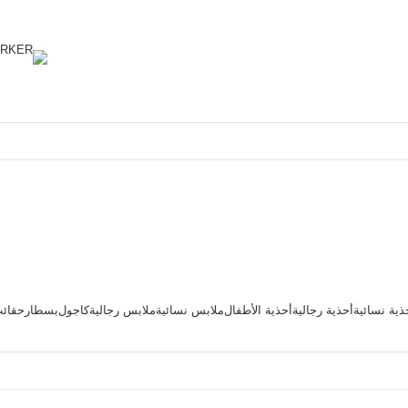
ذية نسائية
أحذية رجالية
أحذية الأطفال
ملابس نسائية
ملابس رجالية
كاجول
بسطار
حقائ