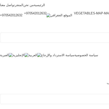
الرئيسية
من نحن
المتجر
تواصل معنا
الموقع الجغرافي
970542012632+
سياسة الخصوصية
سياسة الاسترداد والإرجاع
ب