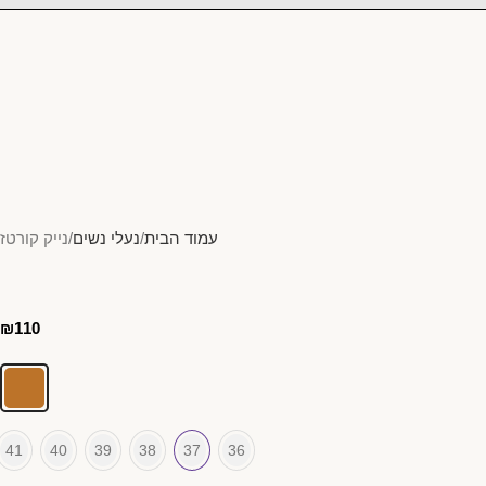
עמוד הבית
נעלי נשים
נייק קורטז
₪
110
41
40
39
38
37
36