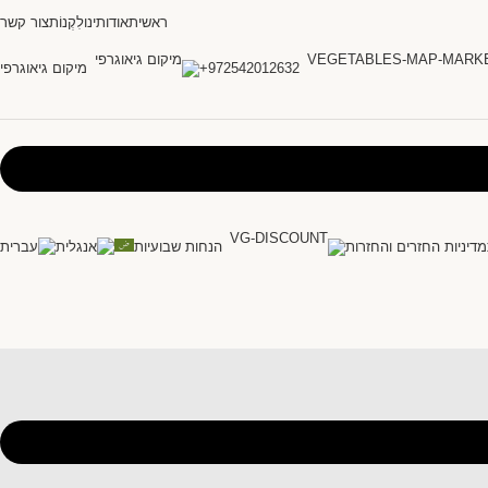
ראשית
אודותינו
לִקְנוֹת
צור קשר
972542012632+
מיקום גיאוגרפי
מדיניות החזרים והחזרות
הנחות שבועיות