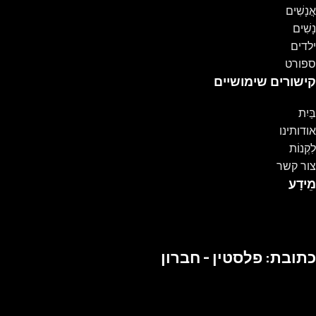
אֲנָשִׁים
נָשִׁים
ילדים
ספורט
קישורים שימושיים
בַּיִת
אודותינו
לִקְנוֹת
צור קשר
מֵידָע
כתובת: פלסטין - חברון